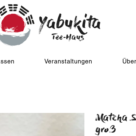
Yabukita
Tee-Haus
assen
Veranstaltungen
Über
Matcha S
groß