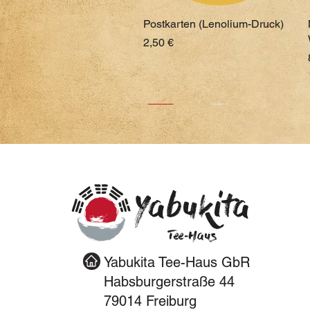
Postkarten (Lenolium-Druck)
Preis
2,50 €
Neu
Neu
Neu
Yabukita
Tee-Haus
Yabukita Tee-Haus GbR
Chazen Halter
Schale hoch (Braun-Weiß)
Schale (Braun-Grau)
Habsburgerstraße 44
Preis
Preis
Preis
25,00 €
19,90 €
19,90 €
79014 Freiburg