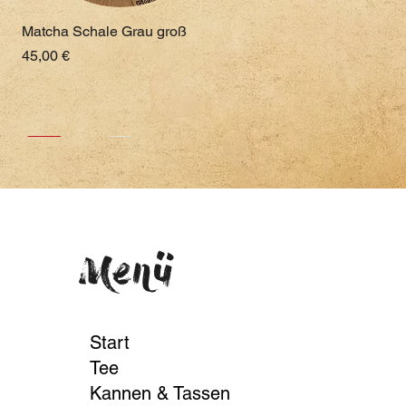
Matcha Schale Grau groß
Preis
45,00 €
Neu
Neu
Neu
Menü
Start
Gaiwan (Weiß gepunktet)
Schale (Rostrot)
Matcha Schale klein (Braun-
Tee
Grau)
Preis
Preis
59,90 €
19,90 €
Kannen & Tassen
Preis
29,90 €