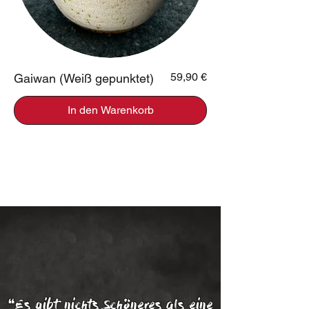
Preis
59,90 €
Gaiwan (Weiß gepunktet)
In den Warenkorb
❝Es gibt nichts Schöneres als eine