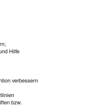
rn;
nd Hilfe
ntion verbessern
linien
ften bzw.