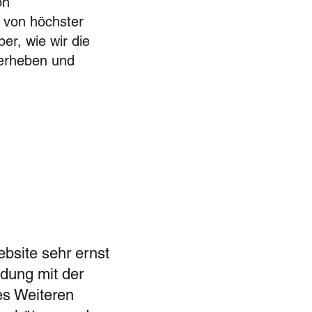
on
s von höchster
er, wie wir die
 erheben und
bsite sehr ernst
ndung mit der
es Weiteren