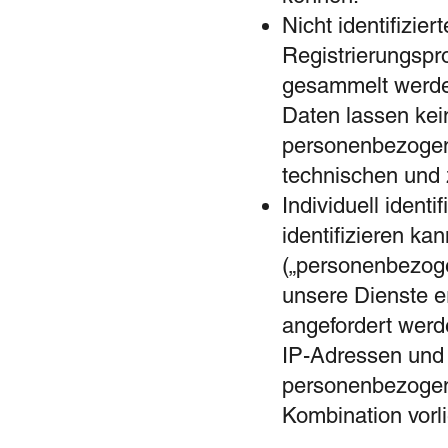
Nicht identifizie
Registrierungspr
gesammelt werde
Daten lassen kei
personenbezogene
technischen und
Individuell identi
identifizieren ka
(„personenbezoge
unsere Dienste e
angefordert wer
IP-Adressen und
personenbezogene
Kombination vorl