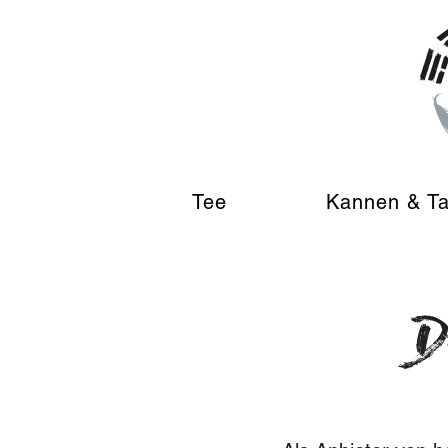
Tee
Kannen & T
D