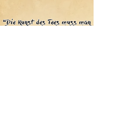
❝Die Kunst des Tees muss man
wissen, ist nichts anderes, als
Wasser kochen, Tee zubereiten
und trinken.❞
- Sen no Rikyū -
Bleib informiert
Ich möchte auf dem laufenden bleiben
Absenden