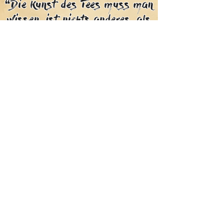
❝Die Kunst des Tees muss man
wissen, ist nichts anderes, als
Wasser kochen, Tee zubereiten
und trinken.❞
- Sen no Rikyū -
Bleib informiert
Ich möchte auf dem laufenden bleiben
Absenden