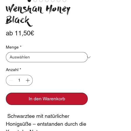
Wenshan Honey
Black
Sale-
ab
11,50€
Preis
Menge
*
Anzahl
*
In den Warenkorb
Schwarztee mit natürlicher
Honigsüße – entstanden durch die