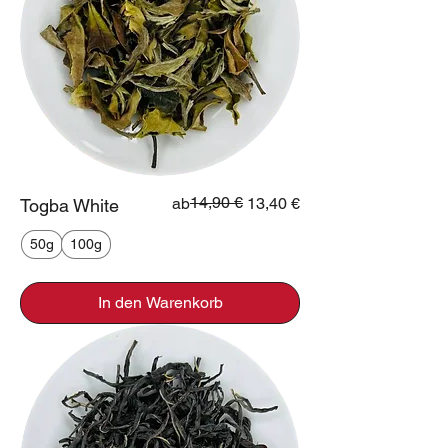
Standardpreis
Sale-Preis
14,90 €
ab
13,40 €
Togba White
50g
100g
In den Warenkorb