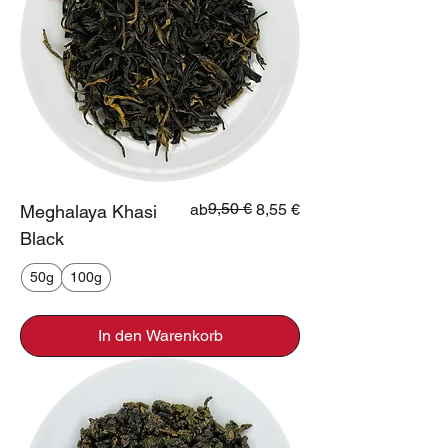
Standardpreis
Sale-Preis
9,50 €
ab
8,55 €
Meghalaya Khasi
Black
50g
100g
In den Warenkorb