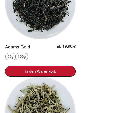
Sale-Preis
ab
19,90 €
Adams Gold
50g
100g
In den Warenkorb