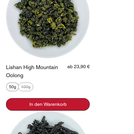
Sale-Preis
ab
23,90 €
Lishan High Mountain
Oolong
50g
100g
In den Warenkorb