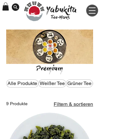
Yabukita
Tee-Haus
Premium
Alle Produkte
Weißer Tee
Grüner Tee
Oolong Tee
9 Produkte
Filtern & sortieren