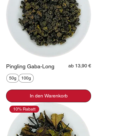
Sale-Preis
ab
13,90 €
Pingling Gaba-Long
50g
100g
In den Warenkorb
10% Rabatt