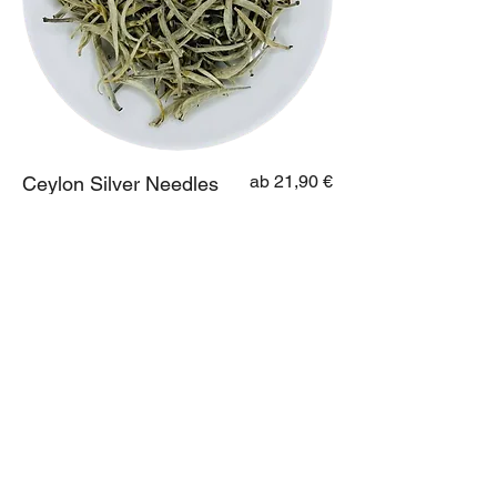
Sale-Preis
ab
21,90 €
Ceylon Silver Needles
50g
100g
In den Warenkorb