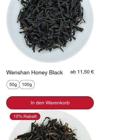
Sale-Preis
ab
11,50 €
Wenshan Honey Black
50g
100g
In den Warenkorb
10% Rabatt